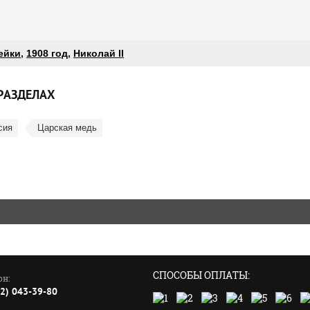
ейки
,
1908 год
,
Николай II
РАЗДЕЛАХ
сия
Царская медь
СПОСОБЫ ОПЛАТЫ:
он:
52) 043-39-80