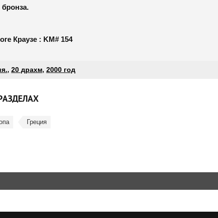
бронза.
оге Краузе : KM# 154
я.
,
20 драхм
,
2000 год
РАЗДЕЛАХ
опа
Греция