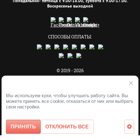
Понедельник- пятница с 9.00-18.00, суббота с 9.00-17.00.
Воскресенье выходной
СПОСОБЫ ОПЛАТЫ:
© 2019 - 2026
Мы используем куки, чтобы улучшить работу сайта. Вы
можете принять все cookie, отказаться от них или выбрать
Устанавливая код счётчика на сайт, вы
свои настройки.
соглашаетесь со всеми условиями
Пользовательского соглашения.
Мегагрупп.ру
ПРИНЯТЬ
ОТКЛОНИТЬ ВСЕ