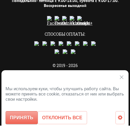
Понедельник- пятница с 9.00-18.00, суббота с 9.00-17.00.
Воскресенье выходной
СПОСОБЫ ОПЛАТЫ:
© 2019 - 2026
Мы используем куки, чтобы улучшить работу сайта. Вы
можете принять все cookie, отказаться от них или выбрать
Устанавливая код счётчика на сайт, вы
свои настройки.
соглашаетесь со всеми условиями
Пользовательского соглашения.
Мегагрупп.ру
ПРИНЯТЬ
ОТКЛОНИТЬ ВСЕ